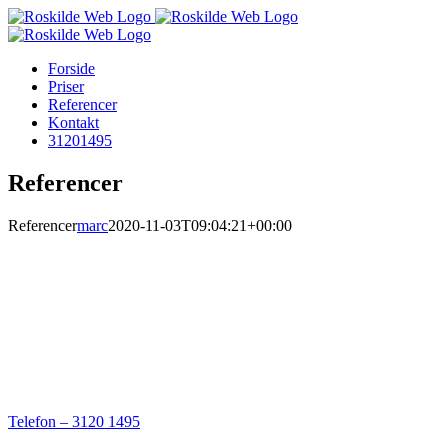
Skip
to
content
Forside
Priser
Referencer
Kontakt
31201495
Referencer
Referencer
marc
2020-11-03T09:04:21+00:00
Telefon – 3120 1495