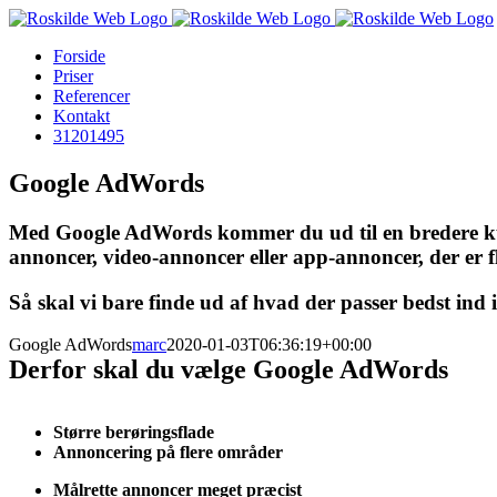
Skip
to
Forside
content
Priser
Referencer
Kontakt
31201495
Google AdWords
Med Google AdWords kommer du ud til en bredere kund
annoncer, video-annoncer eller app-annoncer, der er f
Så skal vi bare finde ud af hvad der passer bedst ind i
Google AdWords
marc
2020-01-03T06:36:19+00:00
Derfor skal du vælge Google AdWords
Større berøringsflade
Annoncering på flere områder
Målrette annoncer meget præcist