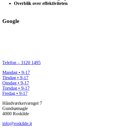
Overblik over effektiviteten
Google
Telefon – 3120 1495
Mandag • 9-17
Tirsdag • 9-17
Onsdag • 9-17
Torsdag • 9-17
Fredag • 9-17
Håndværkervænget 7
Gundsømagle
4000 Roskilde
info@roskilde.it